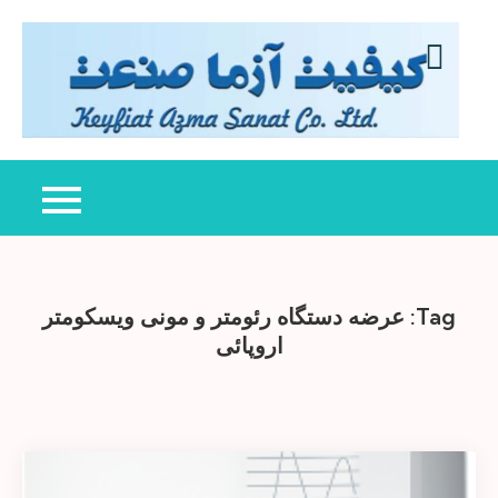
Ski
t
conten
کی
عرض
آزم
کنند
صن
دست
تست
کنتر
کیف
Tag:
عرضه دستگاه رئومتر و مونی ویسکومتر
اروپائی