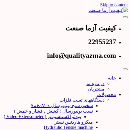
Skip to content
عرضه کننده دستگاههای تست و کنترل کیفیت
کیفیت آزما صنعت
کیفیت آزما صنعت
22955237
info@qualityazma.com
خانه
در باره ما
مشتریان
محصولات
دستگاههای تست فلزات
سختی سنج یونیورسال SwissMax
تست یونیورسال ( کشش ، فشار و خمش )
ویدئو اکستنسومتر ( Video Extensometer )
میکرو هاردنس تستر
Hydraulic Tensile machine