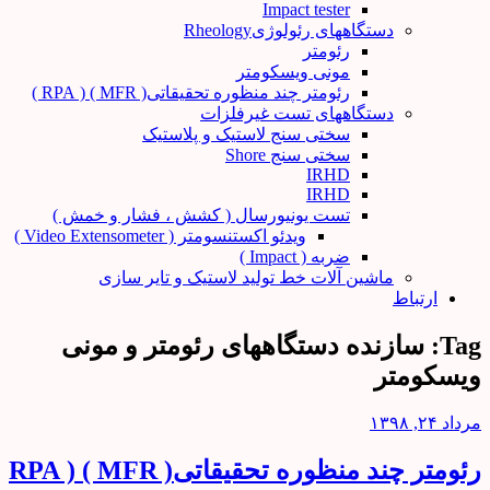
Impact tester
دستگاههای رئولوژیRheology
رئومتر
مونی ویسکومتر
رئومتر چند منظوره تحقیقاتی( MFR ) ( RPA )
دستگاههای تست غیرفلزات
سختی سنج لاستیک و پلاستیک
سختی سنج Shore
IRHD
IRHD
تست یونیورسال ( کشش ، فشار و خمش )
ویدئو اکستنسومتر ( Video Extensometer )
ضربه ( Impact )
ماشین آلات خط تولید لاستیک و تایر سازی
ارتباط
Tag:
سازنده دستگاههای رئومتر و مونی
ویسکومتر
مرداد ۲۴, ۱۳۹۸
رئومتر چند منظوره تحقیقاتی( MFR ) ( RPA