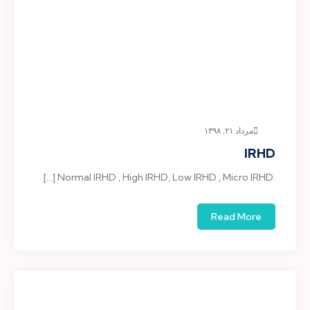
مرداد ۲۱, ۱۳۹۸
IRHD
.Normal IRHD , High IRHD, Low IRHD , Micro IRHD […]
Read More