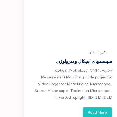
تیر ۱۳, ۱۴۰۱
سیستمهای اپتیکال ومترولوژی
optical . Metrology , VMM , Vision
Measurement Machine , profile projector,
Video Projector, Metallurgical Microscope ,
Stereo Microscope , Toolmaker Microscope ,
inverted , upright , 3D , 2 D , 2.5 D
Read More