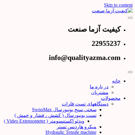
Skip to content
عرضه کننده دستگاههای تست و کنترل کیفیت
کیفیت آزما صنعت
کیفیت آزما صنعت
22955237
info@qualityazma.com
خانه
در باره ما
مشتریان
محصولات
دستگاههای تست فلزات
سختی سنج یونیورسال SwissMax
تست یونیورسال ( کشش ، فشار و خمش )
ویدئو اکستنسومتر ( Video Extensometer )
میکرو هاردنس تستر
Hydraulic Tensile machine