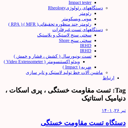
Impact tester
دستگاههای رئولوژیRheology
رئومتر
مونی ویسکومتر
رئومتر چند منظوره تحقیقاتی( MFR ) ( RPA )
دستگاههای تست غیرفلزات
سختی سنج لاستیک و پلاستیک
سختی سنج Shore
IRHD
IRHD
تست یونیورسال ( کشش ، فشار و خمش )
ویدئو اکستنسومتر ( Video Extensometer )
ضربه ( Impact )
ماشین آلات خط تولید لاستیک و تایر سازی
ارتباط
Tag:
تست مقاومت خستگی ، پری اسکات ،
دنیامیک استاتیک
تیر ۲۶, ۱۴۰۱
دستگاه تست مقاومت خستگی