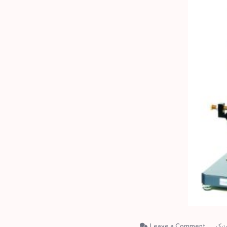
on
تیک
Leave a Comment