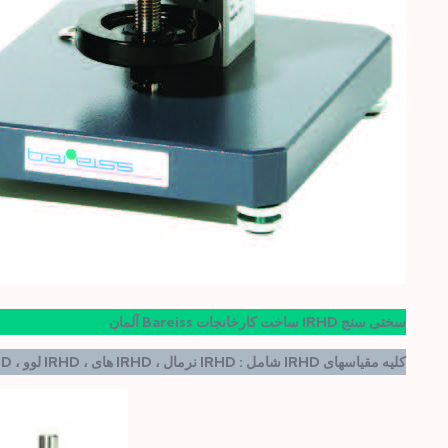
سختی سنج IRHD ساخت کارخانجات Bareiss آلمان
کلیه مقیاسهای IRHD شامل : IRHD نرمال ، IRHD های ، IRHD لوو ، IRHD میکرو با یهترین کیفیت عرضه میشود .