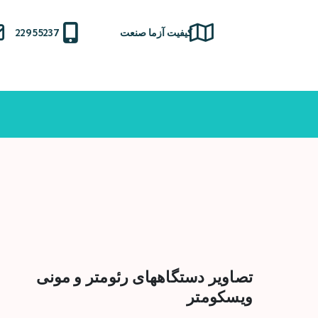
Ski
t
کیفیت آزما صنعت
22955237
conten
تصاویر دستگاههای رئومتر و مونی
ویسکومتر