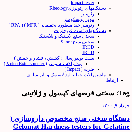
Impact tester
دستگاههای رئولوژیRheology
رئومتر
مونی ویسکومتر
رئومتر چند منظوره تحقیقاتی( MFR ) ( RPA )
دستگاههای تست غیرفلزات
سختی سنج لاستیک و پلاستیک
سختی سنج Shore
IRHD
IRHD
تست یونیورسال ( کشش ، فشار و خمش )
ویدئو اکستنسومتر ( Video Extensometer )
ضربه ( Impact )
ماشین آلات خط تولید لاستیک و تایر سازی
ارتباط
Tag:
سختی قرصهای کپسول و ژلاتینی
خرداد ۹, ۱۴۰۰
دستگاه سختی سنج مخصوص داروسازی (
Gelomat Hardness testers for Gelatine