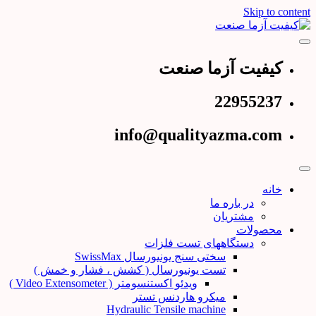
Skip to content
عرضه کننده دستگاههای تست و کنترل کیفیت
کیفیت آزما صنعت
کیفیت آزما صنعت
22955237
info@qualityazma.com
خانه
در باره ما
مشتریان
محصولات
دستگاههای تست فلزات
سختی سنج یونیورسال SwissMax
تست یونیورسال ( کشش ، فشار و خمش )
ویدئو اکستنسومتر ( Video Extensometer )
میکرو هاردنس تستر
Hydraulic Tensile machine