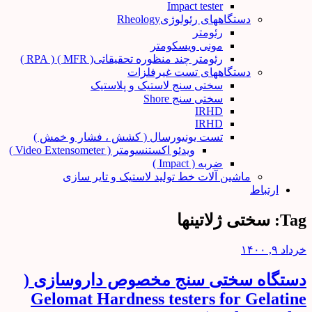
Impact tester
دستگاههای رئولوژیRheology
رئومتر
مونی ویسکومتر
رئومتر چند منظوره تحقیقاتی( MFR ) ( RPA )
دستگاههای تست غیرفلزات
سختی سنج لاستیک و پلاستیک
سختی سنج Shore
IRHD
IRHD
تست یونیورسال ( کشش ، فشار و خمش )
ویدئو اکستنسومتر ( Video Extensometer )
ضربه ( Impact )
ماشین آلات خط تولید لاستیک و تایر سازی
ارتباط
Tag:
سختی ژلاتینها
خرداد ۹, ۱۴۰۰
دستگاه سختی سنج مخصوص داروسازی (
Gelomat Hardness testers for Gelatine