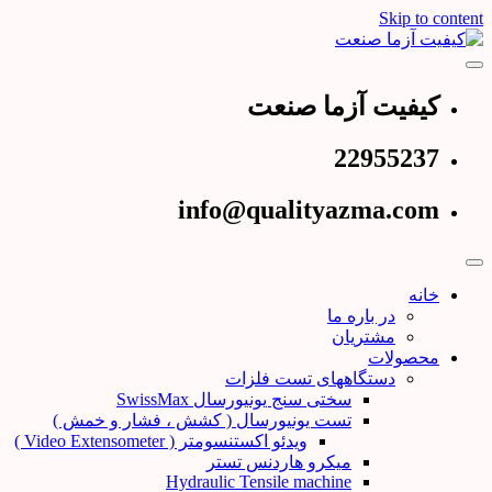
Skip to content
عرضه کننده دستگاههای تست و کنترل کیفیت
کیفیت آزما صنعت
کیفیت آزما صنعت
22955237
info@qualityazma.com
خانه
در باره ما
مشتریان
محصولات
دستگاههای تست فلزات
سختی سنج یونیورسال SwissMax
تست یونیورسال ( کشش ، فشار و خمش )
ویدئو اکستنسومتر ( Video Extensometer )
میکرو هاردنس تستر
Hydraulic Tensile machine