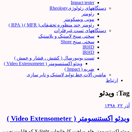
Impact tester
دستگاههای رئولوژیRheology
رئومتر
مونی ویسکومتر
رئومتر چند منظوره تحقیقاتی( MFR ) ( RPA )
دستگاههای تست غیرفلزات
سختی سنج لاستیک و پلاستیک
سختی سنج Shore
IRHD
IRHD
تست یونیورسال ( کشش ، فشار و خمش )
ویدئو اکستنسومتر ( Video Extensometer )
ضربه ( Impact )
ماشین آلات خط تولید لاستیک و تایر سازی
ارتباط
Tag:
ویدئو
آذر ۲۲, ۱۳۹۸
ویدئو اکستنسومتر ( Video Extensometer )
ویدئو اکستنسومتر های ساخت کارخانجات X-Sight که قابلیت نصب