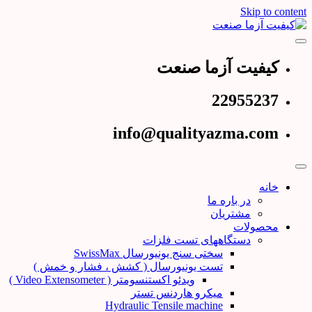
Skip to content
عرضه کننده دستگاههای تست و کنترل کیفیت
کیفیت آزما صنعت
کیفیت آزما صنعت
22955237
info@qualityazma.com
خانه
در باره ما
مشتریان
محصولات
دستگاههای تست فلزات
سختی سنج یونیورسال SwissMax
تست یونیورسال ( کشش ، فشار و خمش )
ویدئو اکستنسومتر ( Video Extensometer )
میکرو هاردنس تستر
Hydraulic Tensile machine