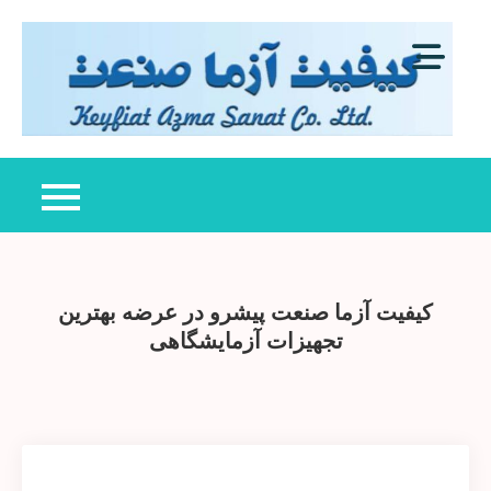
Ski
t
conten
کی
عرض
آزم
کنند
صن
دست
تست
کنتر
کیف
کیفیت آزما صنعت پیشرو در عرضه بهترین
تجهیزات آزمایشگاهی