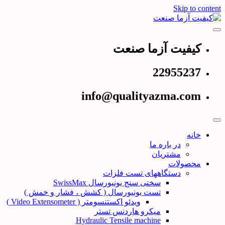
Skip to content
عرضه کننده دستگاههای تست و کنترل کیفیت
کیفیت آزما صنعت
کیفیت آزما صنعت
22955237
info@qualityazma.com
خانه
در باره ما
مشتریان
محصولات
دستگاههای تست فلزات
سختی سنج یونیورسال SwissMax
تست یونیورسال ( کشش ، فشار و خمش )
ویدئو اکستنسومتر ( Video Extensometer )
میکرو هاردنس تستر
Hydraulic Tensile machine