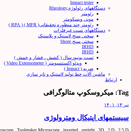
Impact tester
دستگاههای رئولوژیRheology
رئومتر
مونی ویسکومتر
رئومتر چند منظوره تحقیقاتی( MFR ) ( RPA )
دستگاههای تست غیرفلزات
سختی سنج لاستیک و پلاستیک
سختی سنج Shore
IRHD
IRHD
تست یونیورسال ( کشش ، فشار و خمش )
ویدئو اکستنسومتر ( Video Extensometer )
ضربه ( Impact )
ماشین آلات خط تولید لاستیک و تایر سازی
ارتباط
Tag:
میکروسکوپ متالوگرافی
تیر ۱۳, ۱۴۰۱
سیستمهای اپتیکال ومترولوژی
oscope , Toolmaker Microscope , inverted , upright , 3D , 2 D , 2.5 D