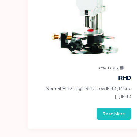
مرداد ۲۱, ۱۳۹۸
IRHD
.Normal IRHD , High IRHD, Low IRHD , Micro
IRHD […]
Read More