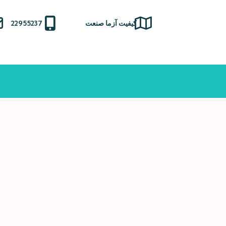
Ski
t
کیفیت آزما صنعت
22955237
conten