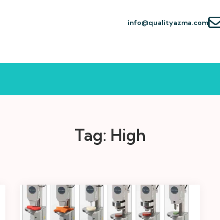
info@qualityazma.com
Tag:
High