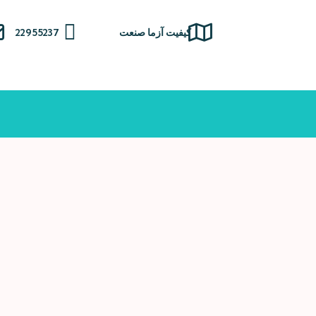
Ski
t
کیفیت آزما صنعت
22955237
conten