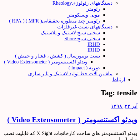
دستگاههای رئولوژیRheology
رئومتر
مونی ویسکومتر
رئومتر چند منظوره تحقیقاتی( MFR ) ( RPA )
دستگاههای تست غیرفلزات
سختی سنج لاستیک و پلاستیک
سختی سنج Shore
IRHD
IRHD
تست یونیورسال ( کشش ، فشار و خمش )
ویدئو اکستنسومتر ( Video Extensometer )
ضربه ( Impact )
ماشین آلات خط تولید لاستیک و تایر سازی
ارتباط
Tag:
tensile
آذر ۲۲, ۱۳۹۸
ویدئو اکستنسومتر ( Video Extensometer )
ویدئو اکستنسومتر های ساخت کارخانجات X-Sight که قابلیت نصب
برای […]