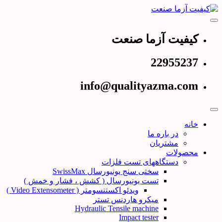
Skip
to
content
عرضه کننده دستگاههای تست و کنترل کیفیت
کیفیت آزما صنعت
کیفیت آزما صنعت
22955237
info@qualityazma.com
خانه
در باره ما
مشتریان
محصولات
دستگاههای تست فلزات
سختی سنج یونیورسال SwissMax
تست یونیورسال ( کشش ، فشار و خمش )
ویدئو اکستنسومتر ( Video Extensometer )
میکرو هاردنس تستر
Hydraulic Tensile machine
Impact tester