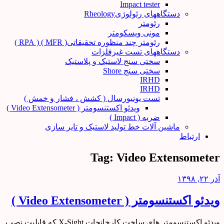
Impact tester
دستگاههای رئولوژیRheology
رئومتر
مونی ویسکومتر
رئومتر چند منظوره تحقیقاتی( MFR ) ( RPA )
دستگاههای تست غیرفلزات
سختی سنج لاستیک و پلاستیک
سختی سنج Shore
IRHD
IRHD
تست یونیورسال ( کشش ، فشار و خمش )
ویدئو اکستنسومتر ( Video Extensometer )
ضربه ( Impact )
ماشین آلات خط تولید لاستیک و تایر سازی
ارتباط
Tag:
Video Extensometer
آذر ۲۲, ۱۳۹۸
ویدئو اکستنسومتر ( Video Extensometer )
ویدئو اکستنسومتر های ساخت کارخانجات X-Sight که قابلیت نصب