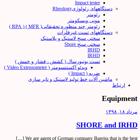
Impact tester
دستگاههای رئولوژیRheology
رئومتر
مونی ویسکومتر
رئومتر چند منظوره تحقیقاتی( MFR ) ( RPA )
دستگاههای تست غیرفلزات
سختی سنج لاستیک و پلاستیک
سختی سنج Shore
IRHD
IRHD
تست یونیورسال ( کشش ، فشار و خمش )
ویدئو اکستنسومتر ( Video Extensometer )
ضربه ( Impact )
ماشین آلات خط تولید لاستیک و تایر سازی
ارتباط
Equipment
مرداد ۱۸, ۱۳۹۸
SHORE and IRHD
We are agent of German company Bareiss that is the best […]