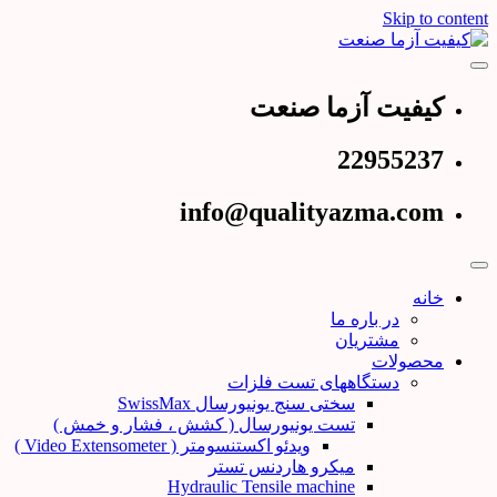
Skip to content
عرضه کننده دستگاههای تست و کنترل کیفیت
کیفیت آزما صنعت
کیفیت آزما صنعت
22955237
info@qualityazma.com
خانه
در باره ما
مشتریان
محصولات
دستگاههای تست فلزات
سختی سنج یونیورسال SwissMax
تست یونیورسال ( کشش ، فشار و خمش )
ویدئو اکستنسومتر ( Video Extensometer )
میکرو هاردنس تستر
Hydraulic Tensile machine