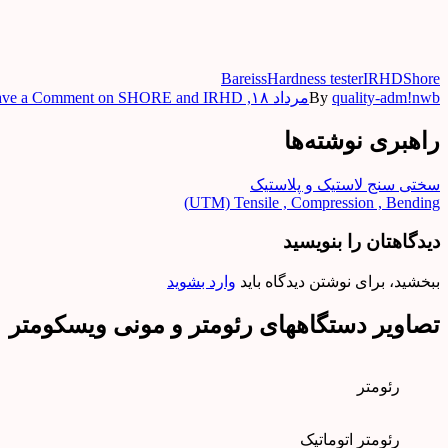
Bareiss
Hardness tester
IRHD
Shore
quality-adm!nwb
By
مرداد ۱۸, ۱۳۹۸
on SHORE and IRHD
ave a Comment
راهبری نوشته‌ها
سختی سنج لاستیک و پلاستیک
UTM) Tensile , Compression , Bending)
دیدگاهتان را بنویسید
ببخشید، برای نوشتن دیدگاه باید
وارد بشوید
تصاویر دستگاههای رئومتر و مونی ویسکومتر
رئومتر
رئومتر اتوماتیک