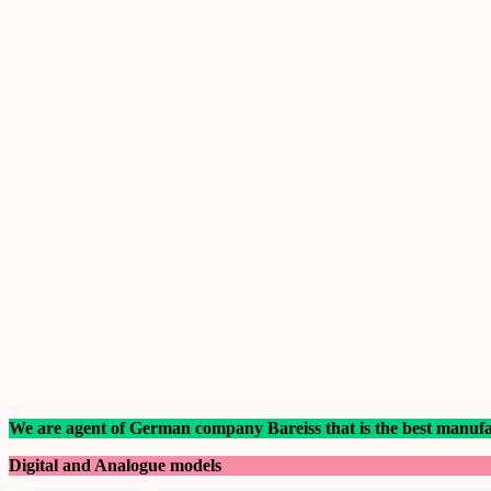
We are agent of German company Bareiss that is the best manufa
Digital and Analogue models