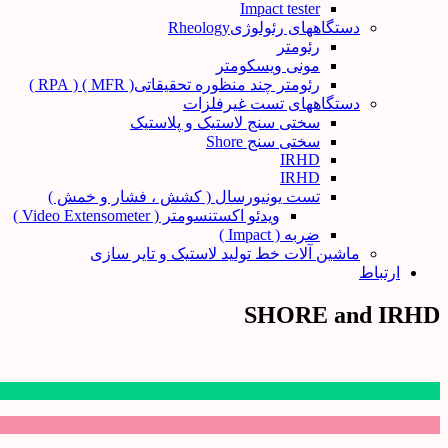
Impact tester
دستگاههای رئولوژیRheology
رئومتر
مونی ویسکومتر
رئومتر چند منظوره تحقیقاتی( MFR ) ( RPA )
دستگاههای تست غیرفلزات
سختی سنج لاستیک و پلاستیک
سختی سنج Shore
IRHD
IRHD
تست یونیورسال ( کشش ، فشار و خمش )
ویدئو اکستنسومتر ( Video Extensometer )
ضربه ( Impact )
ماشین آلات خط تولید لاستیک و تایر سازی
ارتباط
SHORE and IRHD