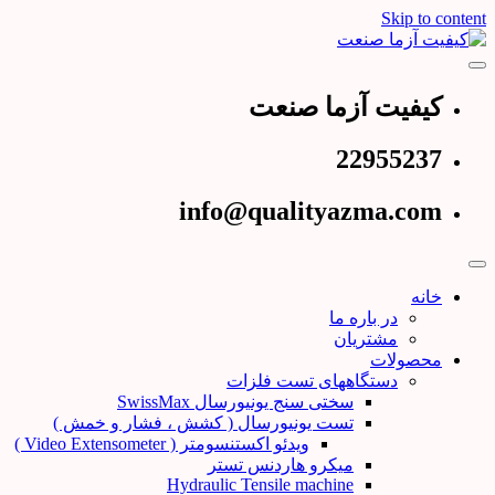
Skip to content
عرضه کننده دستگاههای تست و کنترل کیفیت
کیفیت آزما صنعت
کیفیت آزما صنعت
22955237
info@qualityazma.com
خانه
در باره ما
مشتریان
محصولات
دستگاههای تست فلزات
سختی سنج یونیورسال SwissMax
تست یونیورسال ( کشش ، فشار و خمش )
ویدئو اکستنسومتر ( Video Extensometer )
میکرو هاردنس تستر
Hydraulic Tensile machine