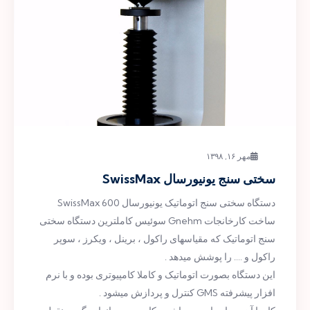
مهر ۱۶, ۱۳۹۸
سختی سنج یونیورسال SwissMax
دستگاه سختی سنج اتوماتیک یونیورسال SwissMax 600
ساخت کارخانجات Gnehm سوئیس کاملترین دستگاه سختی
سنج اتوماتیک که مقیاسهای راکول ، برینل ، ویکرز ، سوپر
راکول و …. را پوشش میدهد .
این دستگاه بصورت اتوماتیک و کاملا کامپیوتری بوده و با نرم
افزار پیشرفته GMS کنترل و پردازش میشود .