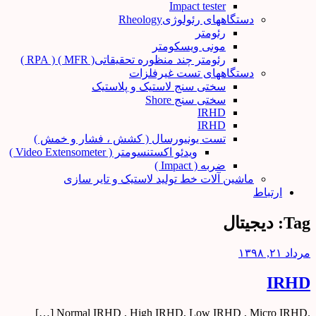
Impact tester
دستگاههای رئولوژیRheology
رئومتر
مونی ویسکومتر
رئومتر چند منظوره تحقیقاتی( MFR ) ( RPA )
دستگاههای تست غیرفلزات
سختی سنج لاستیک و پلاستیک
سختی سنج Shore
IRHD
IRHD
تست یونیورسال ( کشش ، فشار و خمش )
ویدئو اکستنسومتر ( Video Extensometer )
ضربه ( Impact )
ماشین آلات خط تولید لاستیک و تایر سازی
ارتباط
Tag:
دیجیتال
مرداد ۲۱, ۱۳۹۸
IRHD
.Normal IRHD , High IRHD, Low IRHD , Micro IRHD […]