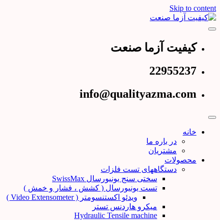
Skip to content
عرضه کننده دستگاههای تست و کنترل کیفیت
کیفیت آزما صنعت
کیفیت آزما صنعت
22955237
info@qualityazma.com
خانه
در باره ما
مشتریان
محصولات
دستگاههای تست فلزات
سختی سنج یونیورسال SwissMax
تست یونیورسال ( کشش ، فشار و خمش )
ویدئو اکستنسومتر ( Video Extensometer )
میکرو هاردنس تستر
Hydraulic Tensile machine