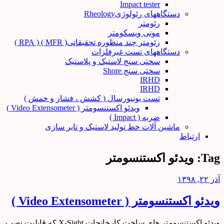
Impact tester
دستگاههای رئولوژیRheology
رئومتر
مونی ویسکومتر
رئومتر چند منظوره تحقیقاتی( MFR ) ( RPA )
دستگاههای تست غیرفلزات
سختی سنج لاستیک و پلاستیک
سختی سنج Shore
IRHD
IRHD
تست یونیورسال ( کشش ، فشار و خمش )
ویدئو اکستنسومتر ( Video Extensometer )
ضربه ( Impact )
ماشین آلات خط تولید لاستیک و تایر سازی
ارتباط
Tag:
ویدئو اکستنسومتر
آذر ۲۲, ۱۳۹۸
ویدئو اکستنسومتر ( Video Extensometer )
ویدئو اکستنسومتر های ساخت کارخانجات X-Sight که قابلیت نصب