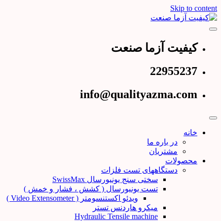
Skip to content
عرضه کننده دستگاههای تست و کنترل کیفیت
کیفیت آزما صنعت
کیفیت آزما صنعت
22955237
info@qualityazma.com
خانه
در باره ما
مشتریان
محصولات
دستگاههای تست فلزات
سختی سنج یونیورسال SwissMax
تست یونیورسال ( کشش ، فشار و خمش )
ویدئو اکستنسومتر ( Video Extensometer )
میکرو هاردنس تستر
Hydraulic Tensile machine