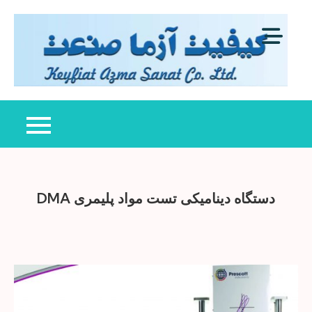
Ski
t
conten
کی
عرض
آزم
کنند
صن
دست
تست
کنتر
کیف
دستگاه دینامیکی تست مواد پلیمری DMA