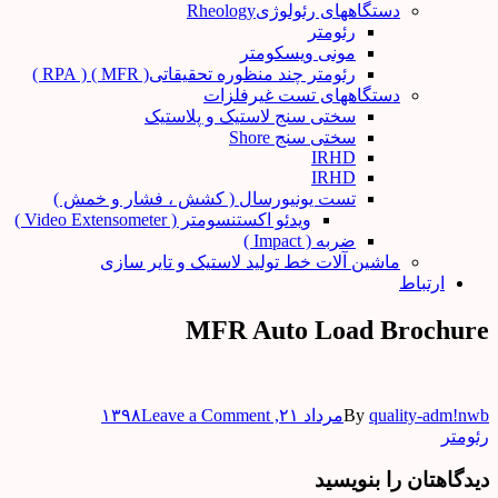
دستگاههای رئولوژیRheology
رئومتر
مونی ویسکومتر
رئومتر چند منظوره تحقیقاتی( MFR ) ( RPA )
دستگاههای تست غیرفلزات
سختی سنج لاستیک و پلاستیک
سختی سنج Shore
IRHD
IRHD
تست یونیورسال ( کشش ، فشار و خمش )
ویدئو اکستنسومتر ( Video Extensometer )
ضربه ( Impact )
ماشین آلات خط تولید لاستیک و تایر سازی
ارتباط
MFR Auto Load Brochure
on
quality-adm!nwb
By
مرداد ۲۱, ۱۳۹۸
Leave a Comment
MFR
راهبری
رئومتر
Auto
نوشته‌ها
Load
دیدگاهتان را بنویسید
Brochure