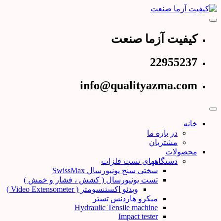
Skip
to
content
عرضه کننده دستگاههای تست و کنترل کیفیت
کیفیت آزما صنعت
کیفیت آزما صنعت
22955237
info@qualityazma.com
خانه
در باره ما
مشتریان
محصولات
دستگاههای تست فلزات
سختی سنج یونیورسال SwissMax
تست یونیورسال ( کشش ، فشار و خمش )
ویدئو اکستنسومتر ( Video Extensometer )
میکرو هاردنس تستر
Hydraulic Tensile machine
Impact tester