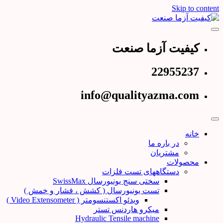
Skip to content
عرضه کننده دستگاههای تست و کنترل کیفیت
کیفیت آزما صنعت
کیفیت آزما صنعت
22955237
info@qualityazma.com
خانه
در باره ما
مشتریان
محصولات
دستگاههای تست فلزات
سختی سنج یونیورسال SwissMax
تست یونیورسال ( کشش ، فشار و خمش )
ویدئو اکستنسومتر ( Video Extensometer )
میکرو هاردنس تستر
Hydraulic Tensile machine