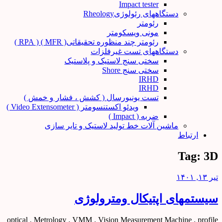
Impact tester
دستگاههای رئولوژیRheology
رئومتر
مونی ویسکومتر
رئومتر چند منظوره تحقیقاتی( MFR ) ( RPA )
دستگاههای تست غیرفلزات
سختی سنج لاستیک و پلاستیک
سختی سنج Shore
IRHD
IRHD
تست یونیورسال ( کشش ، فشار و خمش )
ویدئو اکستنسومتر ( Video Extensometer )
ضربه ( Impact )
ماشین آلات خط تولید لاستیک و تایر سازی
ارتباط
Tag:
3D
تیر ۱۳, ۱۴۰۱
سیستمهای اپتیکال ومترولوژی
optical . Metrology , VMM , Vision Measurement Machine , profile