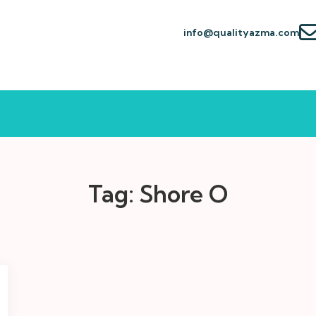
info@qualityazma.com
Tag:
Shore O