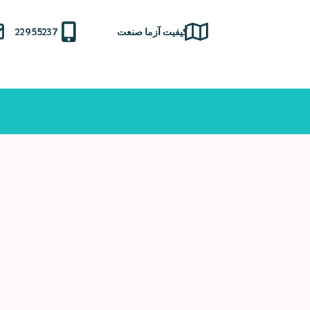
Ski
t
کیفیت آزما صنعت
22955237
conten