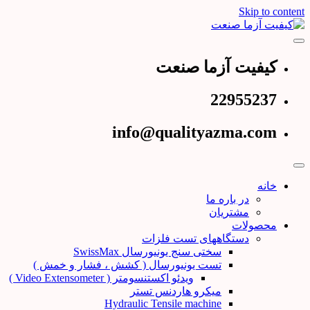
Skip to content
عرضه کننده دستگاههای تست و کنترل کیفیت
کیفیت آزما صنعت
کیفیت آزما صنعت
22955237
info@qualityazma.com
خانه
در باره ما
مشتریان
محصولات
دستگاههای تست فلزات
سختی سنج یونیورسال SwissMax
تست یونیورسال ( کشش ، فشار و خمش )
ویدئو اکستنسومتر ( Video Extensometer )
میکرو هاردنس تستر
Hydraulic Tensile machine