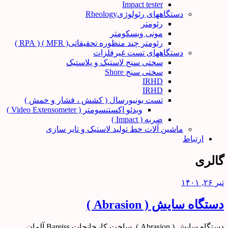
Impact tester
دستگاههای رئولوژیRheology
رئومتر
مونی ویسکومتر
رئومتر چند منظوره تحقیقاتی( MFR ) ( RPA )
دستگاههای تست غیرفلزات
سختی سنج لاستیک و پلاستیک
سختی سنج Shore
IRHD
IRHD
تست یونیورسال ( کشش ، فشار و خمش )
ویدئو اکستنسومتر ( Video Extensometer )
ضربه ( Impact )
ماشین آلات خط تولید لاستیک و تایر سازی
ارتباط
گالری
تیر ۲۶, ۱۴۰۱
دستگاه سایش ( Abrasion )
دستگاه سایش ( Abrasion ) ساخت کارخانجات Bareiss آلمان