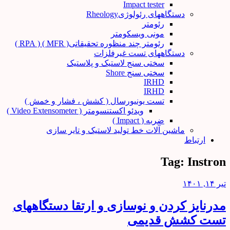
Impact tester
دستگاههای رئولوژیRheology
رئومتر
مونی ویسکومتر
رئومتر چند منظوره تحقیقاتی( MFR ) ( RPA )
دستگاههای تست غیرفلزات
سختی سنج لاستیک و پلاستیک
سختی سنج Shore
IRHD
IRHD
تست یونیورسال ( کشش ، فشار و خمش )
ویدئو اکستنسومتر ( Video Extensometer )
ضربه ( Impact )
ماشین آلات خط تولید لاستیک و تایر سازی
ارتباط
Tag:
Instron
تیر ۱۴, ۱۴۰۱
مدرنایز کردن و نوسازی و ارتقا دستگاههای
تست کشش قدیمی