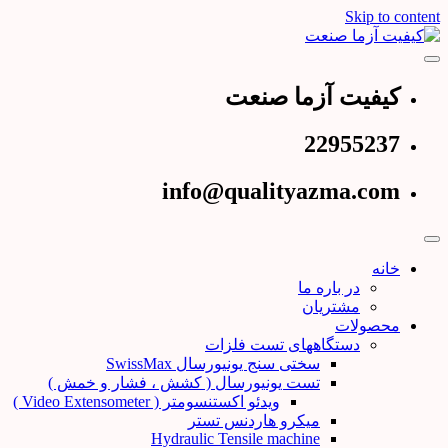
Skip to content
عرضه کننده دستگاههای تست و کنترل کیفیت
کیفیت آزما صنعت
کیفیت آزما صنعت
22955237
info@qualityazma.com
خانه
در باره ما
مشتریان
محصولات
دستگاههای تست فلزات
سختی سنج یونیورسال SwissMax
تست یونیورسال ( کشش ، فشار و خمش )
ویدئو اکستنسومتر ( Video Extensometer )
میکرو هاردنس تستر
Hydraulic Tensile machine