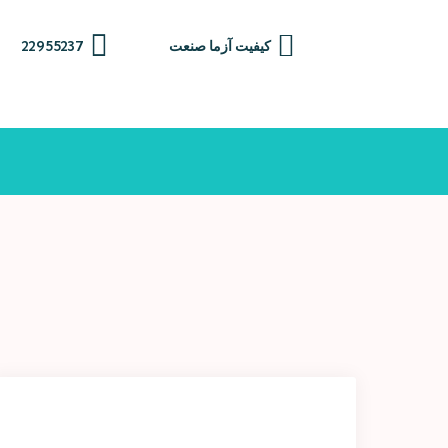
Ski
t
کیفیت آزما صنعت
22955237
conten