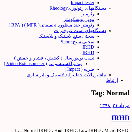
Impact tester
دستگاههای رئولوژیRheology
رئومتر
مونی ویسکومتر
رئومتر چند منظوره تحقیقاتی( MFR ) ( RPA )
دستگاههای تست غیرفلزات
سختی سنج لاستیک و پلاستیک
سختی سنج Shore
IRHD
IRHD
تست یونیورسال ( کشش ، فشار و خمش )
ویدئو اکستنسومتر ( Video Extensometer )
ضربه ( Impact )
ماشین آلات خط تولید لاستیک و تایر سازی
ارتباط
Tag:
Normal
مرداد ۲۱, ۱۳۹۸
IRHD
.Normal IRHD , High IRHD, Low IRHD , Micro IRHD […]