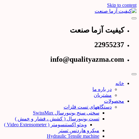
Skip to content
عرضه کننده دستگاههای تست و کنترل کیفیت
کیفیت آزما صنعت
کیفیت آزما صنعت
22955237
info@qualityazma.com
خانه
در باره ما
مشتریان
محصولات
دستگاههای تست فلزات
سختی سنج یونیورسال SwissMax
تست یونیورسال ( کشش ، فشار و خمش )
ویدئو اکستنسومتر ( Video Extensometer )
میکرو هاردنس تستر
Hydraulic Tensile machine