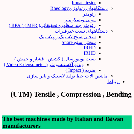
Impact tester
دستگاههای رئولوژیRheology
رئومتر
مونی ویسکومتر
رئومتر چند منظوره تحقیقاتی( MFR ) ( RPA )
دستگاههای تست غیرفلزات
سختی سنج لاستیک و پلاستیک
سختی سنج Shore
IRHD
IRHD
تست یونیورسال ( کشش ، فشار و خمش )
ویدئو اکستنسومتر ( Video Extensometer )
ضربه ( Impact )
ماشین آلات خط تولید لاستیک و تایر سازی
ارتباط
UTM) Tensile , Compression , Bending)
The best machines made by Italian and Taiwan
manufacturers