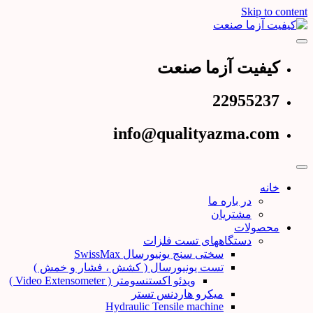
Skip to content
عرضه کننده دستگاههای تست و کنترل کیفیت
کیفیت آزما صنعت
کیفیت آزما صنعت
22955237
info@qualityazma.com
خانه
در باره ما
مشتریان
محصولات
دستگاههای تست فلزات
سختی سنج یونیورسال SwissMax
تست یونیورسال ( کشش ، فشار و خمش )
ویدئو اکستنسومتر ( Video Extensometer )
میکرو هاردنس تستر
Hydraulic Tensile machine