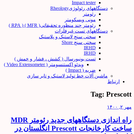
Impact tester
دستگاههای رئولوژیRheology
رئومتر
مونی ویسکومتر
رئومتر چند منظوره تحقیقاتی( MFR ) ( RPA )
دستگاههای تست غیرفلزات
سختی سنج لاستیک و پلاستیک
سختی سنج Shore
IRHD
IRHD
تست یونیورسال ( کشش ، فشار و خمش )
ویدئو اکستنسومتر ( Video Extensometer )
ضربه ( Impact )
ماشین آلات خط تولید لاستیک و تایر سازی
ارتباط
Tag:
Prescott
مهر ۲, ۱۴۰۰
راه اندازی دستگاههای جدید رئومتر MDR
ساخت کارخانجات Prescott انگلستان در