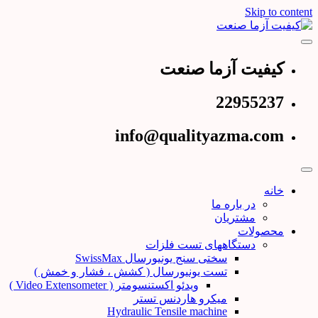
Skip to content
عرضه کننده دستگاههای تست و کنترل کیفیت
کیفیت آزما صنعت
کیفیت آزما صنعت
22955237
info@qualityazma.com
خانه
در باره ما
مشتریان
محصولات
دستگاههای تست فلزات
سختی سنج یونیورسال SwissMax
تست یونیورسال ( کشش ، فشار و خمش )
ویدئو اکستنسومتر ( Video Extensometer )
میکرو هاردنس تستر
Hydraulic Tensile machine